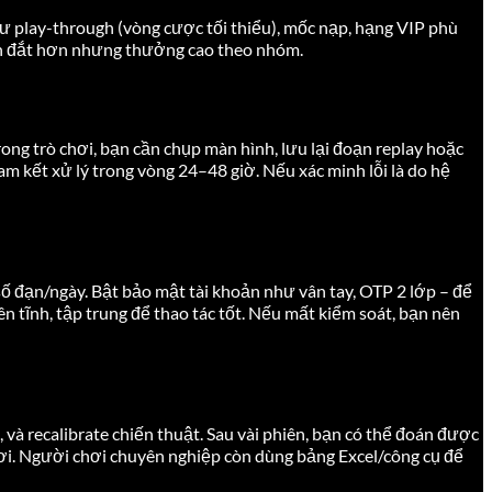
ư play-through (vòng cược tối thiểu), mốc nạp, hạng VIP phù
ạn đắt hơn nhưng thưởng cao theo nhóm.
ong trò chơi, bạn cần chụp màn hình, lưu lại đoạn replay hoặc
cam kết xử lý trong vòng 24–48 giờ. Nếu xác minh lỗi là do hệ
a số đạn/ngày. Bật bảo mật tài khoản như vân tay, OTP 2 lớp – để
ên tĩnh, tập trung để thao tác tốt. Nếu mất kiểm soát, bạn nên
, và recalibrate chiến thuật. Sau vài phiên, bạn có thể đoán được
i. Người chơi chuyên nghiệp còn dùng bảng Excel/công cụ để