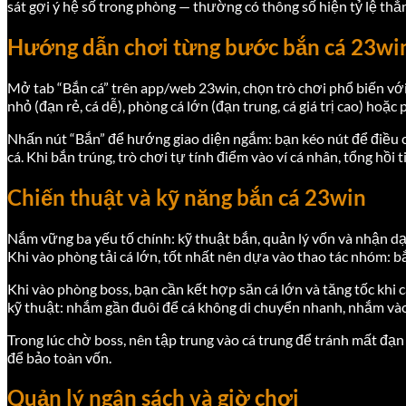
sát gợi ý hệ số trong phòng — thường có thông số hiện tỷ lệ thắ
Hướng dẫn chơi từng bước bắn cá 23wi
Mở tab “Bắn cá” trên app/web 23win, chọn trò chơi phổ biến với
nhỏ (đạn rẻ, cá dễ), phòng cá lớn (đạn trung, cá giá trị cao) hoặc
Nhấn nút “Bắn” để hướng giao diện ngắm: bạn kéo nút để điều ch
cá. Khi bắn trúng, trò chơi tự tính điểm vào ví cá nhân, tổng hồi t
Chiến thuật và kỹ năng bắn cá 23win
Nắm vững ba yếu tố chính: kỹ thuật bắn, quản lý vốn và nhận dạ
Khi vào phòng tải cá lớn, tốt nhất nên dựa vào thao tác nhóm: bắn
Khi vào phòng boss, bạn cần kết hợp săn cá lớn và tăng tốc khi 
kỹ thuật: nhắm gần đuôi để cá không di chuyển nhanh, nhắm vào 
Trong lúc chờ boss, nên tập trung vào cá trung để tránh mất đạ
để bảo toàn vốn.
Quản lý ngân sách và giờ chơi