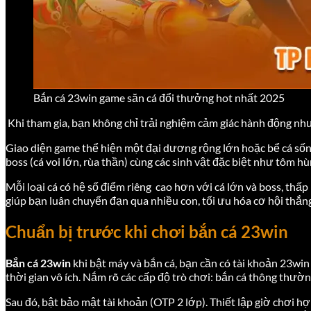
Bắn cá 23win game săn cá đổi thưởng hot nhất 2025
Khi tham gia, bạn không chỉ trải nghiệm cảm giác hành động như
Giao diện game thể hiện một đại dương rộng lớn hoặc bể cá sống độ
boss (cá voi lớn, rùa thần) cùng các sinh vật đặc biệt như tôm h
Mỗi loại cá có hệ số điểm riêng cao hơn với cá lớn và boss, th
giúp bạn luân chuyển đạn qua nhiều con, tối ưu hóa cơ hội thắn
Chuẩn bị trước khi chơi bắn cá 23win
Bắn cá 23win
khi bật máy và bắn cá, bạn cần có tài khoản 23wi
thời gian vô ích. Nắm rõ các cấp độ trò chơi: bắn cá thông thườ
Sau đó, bật bảo mật tài khoản (OTP 2 lớp). Thiết lập giờ chơi hợ