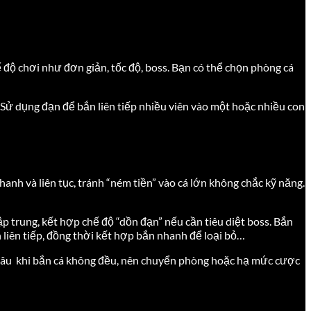
 độ chơi như đơn giản, tốc độ, boss. Bạn có thể chọn phòng cá
 Sử dụng đạn để bắn liên tiếp nhiều viên vào một hoặc nhiều con
nh và liên tục, tránh “ném tiền” vào cá lớn không chắc kỹ năng.
ập trung, kết hợp chế độ “dồn đạn” nếu cần tiêu diệt boss. Bắn
liên tiếp, đồng thời kết hợp bắn nhanh để loại bỏ…
á lâu khi bắn cá không đều, nên chuyển phòng hoặc hạ mức cược