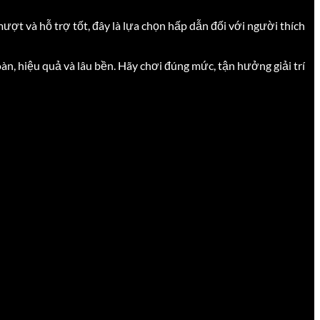
mượt và hỗ trợ tốt, đây là lựa chọn hấp dẫn đối với người thích
àn, hiệu quả và lâu bền. Hãy chơi đúng mức, tận hưởng giải trí