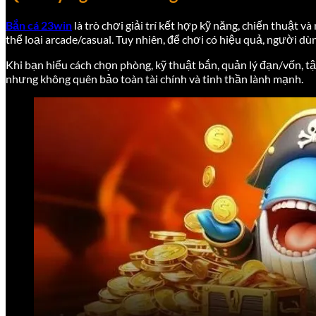
Bắn cá 23win
là trò chơi giải trí kết hợp kỹ năng, chiến thuật 
thể loại arcade/casual. Tuy nhiên, để chơi có hiệu quả, người dù
Khi bạn hiểu cách chọn phòng, kỹ thuật bắn, quản lý đạn/vốn, tậ
nhưng không quên bảo toàn tài chính và tinh thần lành mạnh.