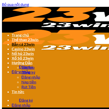
Bỏ qua nội dung
Trang chủ
Thể thao 23win
Bắn cá 23win
Casino 23win
Nổ hủ 23win
Xổ Số 23win
Hướng Dẫn
Đăng ký
Tải App
Đăng nhập
Đăng ký
Đăng nhập
Nạp tiền
Rút Tiền
Tin tức
Đăng ký
Đăng nhập