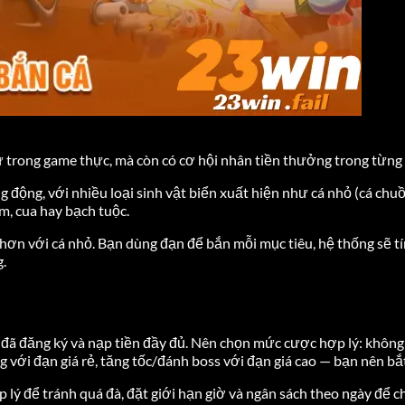
 trong game thực, mà còn có cơ hội nhân tiền thưởng trong từng 
ng, với nhiều loại sinh vật biển xuất hiện như cá nhỏ (cá chuồn, c
ùm, cua hay bạch tuộc.
ấp hơn với cá nhỏ. Bạn dùng đạn để bắn mỗi mục tiêu, hệ thống sẽ
g.
n đã đăng ký và nạp tiền đầy đủ. Nên chọn mức cược hợp lý: khôn
ng với đạn giá rẻ, tăng tốc/đánh boss với đạn giá cao — bạn nên b
p lý để tránh quá đà, đặt giới hạn giờ và ngân sách theo ngày để 