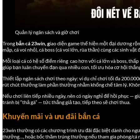
Quản lý ngân sách và giờ chơi
Trong
bắn cá 23win, g
iao diện game thể hiện một đại dương rộng 
mập, cá voi nhỏ), cá boss (cá voi lớn, rùa thần) cùng các sinh vậ
Mỗi loại cá có hệ số điểm riêng cao hơn với cá lớn và boss, th
giúp bạn luân chuyển đạn qua nhiều con, tối ưu hóa cơ hội thắn
Thiết lập ngân sách chơi theo ngày: ví dụ chỉ chơi tối đa 200.00
rút chút thưởng làm phần thường nhằm khống chế tâm lý. Không n
Nếu chơi liên tiếp nhiều ngày, nên có ngày nghỉ để hồi phục — g
tránh bị “thả gà” — tức thắng giả tạo, tiếp theo sẽ chơi thua.
Khuyến mãi và ưu đãi bắn cá
23win thường có các chương trình ưu đãi đặc biệt dành cho ngườ
thưởng…, hoặc bốc thăm trúng thưởng nếu tham gia phòng/cá n