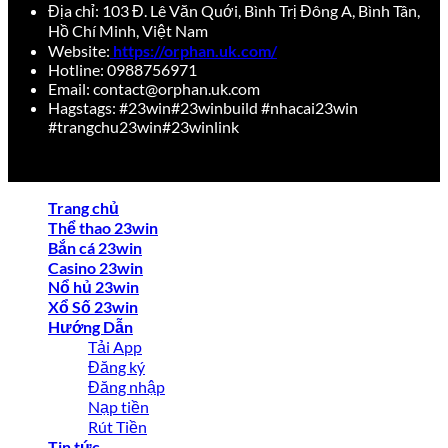
Địa chỉ: 103 Đ. Lê Văn Quới, Bình Trị Đông A, Bình Tân,
Hồ Chí Minh, Việt Nam
Website:
https://orphan.uk.com/
Hotline:
0988756971
Email:
contact@orphan.uk.com
Hagstags:
#23win#23winbuild #nhacai23win
#trangchu23win#23winlink
Trang chủ
Thể thao 23win
Bắn cá 23win
Casino 23win
Nổ hủ 23win
Xổ Số 23win
Hướng Dẫn
Tải App
Đăng ký
Đăng nhập
Nạp tiền
Rút Tiền
Tin tức