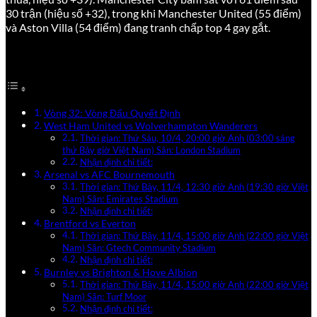
30 trận (hiệu số +32), trong khi Manchester United (55 điểm)
và Aston Villa (54 điểm) đang tranh chấp top 4 gay gắt.
Nội dung
Vòng 32: Vòng Đấu Quyết Định
West Ham United vs Wolverhampton Wanderers
Thời gian: Thứ Sáu, 10/4, 20:00 giờ Anh (03:00 sáng
thứ Bảy giờ Việt Nam) Sân: London Stadium
Nhận định chi tiết:
Arsenal vs AFC Bournemouth
Thời gian: Thứ Bảy, 11/4, 12:30 giờ Anh (19:30 giờ Việt
Nam) Sân: Emirates Stadium
Nhận định chi tiết:
Brentford vs Everton
Thời gian: Thứ Bảy, 11/4, 15:00 giờ Anh (22:00 giờ Việt
Nam) Sân: Gtech Community Stadium
Nhận định chi tiết:
Burnley vs Brighton & Hove Albion
Thời gian: Thứ Bảy, 11/4, 15:00 giờ Anh (22:00 giờ Việt
Nam) Sân: Turf Moor
Nhận định chi tiết: