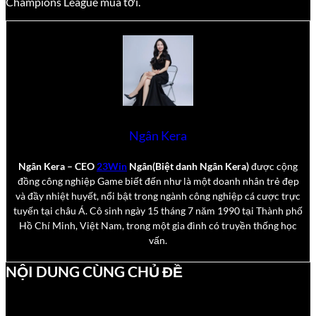
Champions League mùa tới.
Ngân Kera
Ngân Kera – CEO
23Win
Ngân(Biệt danh Ngân Kera)
được cộng
đồng công nghiệp Game biết đến như là một doanh nhân trẻ đẹp
và đầy nhiệt huyết, nổi bật trong ngành công nghiệp cá cược trực
tuyến tại châu Á. Cô sinh ngày 15 tháng 7 năm 1990 tại Thành phố
Hồ Chí Minh, Việt Nam, trong một gia đình có truyền thống học
vấn.
NỘI DUNG CÙNG CHỦ ĐỀ