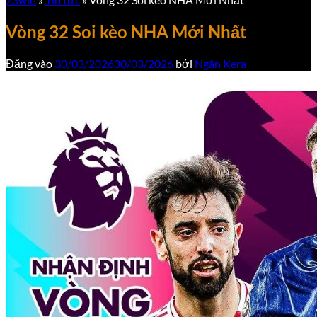
Vòng 32 Soi kèo NHA Mới Nhất
Đăng vào
30/03/2026
30/03/2026
bởi
Ngân Kera