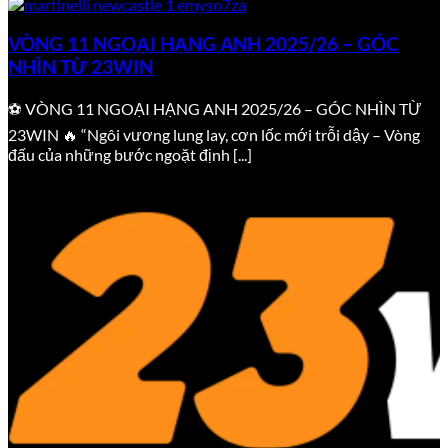
VÒNG 11 NGOẠI HẠNG ANH 2025/26 – GÓC
NHÌN TỪ 23WIN
⚽️ VÒNG 11 NGOẠI HẠNG ANH 2025/26 – GÓC NHÌN TỪ
23WIN 🔥 “Ngôi vương lung lay, cơn lốc mới trỗi dậy – Vòng
đấu của những bước ngoặt định [...]