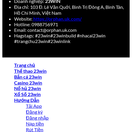
Doanh nghiệp:
23WIN
Địa chỉ: 103 Đ. Lê Văn Quới, Bình Trị Đông A, Bình Tân,
Hồ Chí Minh, Việt Nam
Website:
https://orphan.uk.com/
Hotline:
0988756971
Email:
contact@orphan.uk.com
Hagstags:
#23win#23winbuild #nhacai23win
#trangchu23win#23winlink
Trang chủ
Thể thao 23win
Bắn cá 23win
Casino 23win
Nổ hủ 23win
Xổ Số 23win
Hướng Dẫn
Tải App
Đăng ký
Đăng nhập
Nạp tiền
Rút Tiền