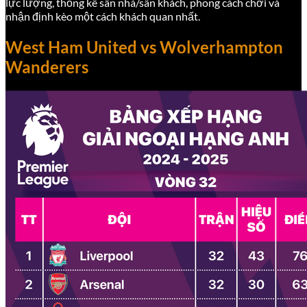
lực lượng, thống kê sân nhà/sân khách, phong cách chơi và
nhận định kèo một cách khách quan nhất.
West Ham United vs Wolverhampton
Wanderers