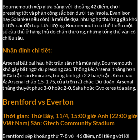
Bournemouth xếp giữa bảng với khoảng 42 điểm, chơi
pressing tốt và phản công sắc bén dưới tay Iraola. Evanilson
hay Solanke (nếu còn) là mối đe dọa, nhưng họ thường gặp khó
trước các đội top. Lực lượng: Bournemouth có thể thiếu một
số cầu thủ ở hàng thủ do chấn thương, nhưng tổng thể vẫn có
chiều sâu.
Nhận định chi tiết:
Arsenal bất bại hầu hết trận sân nhà mùa này, Bournemouth
khó gây bất ngờ dù pressing cao. Thống kê: Arsenal thắng hơn
80% trận sân Emirates, trung bình ghi 2.2 bàn/trận. Kèo châu
Á: Arsenal chấp 1.5-1.75, cửa trên rất chắc. Dự đoán: Arsenal
thắng thuyết phục
3-0
hoặc
2-0
, Saka hoặc Gyokeres tỏa sáng.
Brentford vs Everton
Thời gian: Thứ Bảy, 11/4, 15:00 giờ Anh (22:00 giờ
Việt Nam)
Sân: Gtech Community Stadium
Brentford xếp khoảng thứ 7-8 với 46 điểm, nổi tiếng với lối