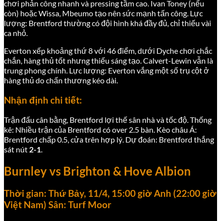
chơi phản công nhanh và pressing tầm cao. Ivan Toney (nếu
còn) hoặc Wissa, Mbeumo tạo nên sức mạnh tấn công. Lực
lượng: Brentford thường có đội hình khá đầy đủ, chỉ thiếu vài
ca nhỏ.
Everton xếp khoảng thứ 8 với 46 điểm, dưới Dyche chơi chắc
chắn, hàng thủ tốt nhưng thiếu sáng tạo. Calvert-Lewin vẫn là
trung phong chính. Lực lượng: Everton vắng một số trụ cột ở
hàng thủ do chấn thương kéo dài.
Nhận định chi tiết:
Trận đấu cân bằng, Brentford lợi thế sân nhà và tốc độ. Thống
kê: Nhiều trận của Brentford có over 2.5 bàn. Kèo châu Á:
Brentford chấp 0.5, cửa trên hợp lý. Dự đoán: Brentford thắng
sát nút
2-1
.
Burnley vs Brighton & Hove Albion
Thời gian: Thứ Bảy, 11/4, 15:00 giờ Anh (22:00 giờ
Việt Nam)
Sân: Turf Moor