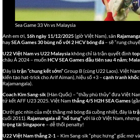
Sea Game 33 Vn vs Malaysia
Anh em ơi,
16h ngày 11/12/2025
(giờ Việt Nam), sân
Rajamanga
hay
SEA Games 30 bùng nổ với 2 HCV bóng đá
– sẽ “rung chuy
U22 Việt Nam vs U22 Malaysia
không chỉ là trận quyết định
top
châu Á 2024 – muốn
HCV SEA Games đầu tiên sau 4 năm
;
Mala
Đây là
trận “chung kết sớm”
Group B (cùng U22 Laos). Việt Na
kiến tạo hat-trick cho Arif Aiman), hiệu số +3 –
cạnh tranh khốc 
Rajamangala).
Coach Kim Sang-sik
(Hàn Quốc) – “thầy phù thủy” đưa Việt Nam
tứ kết AFF U23 2025. Việt Nam
thắng 4/5 H2H SEA Games
(gầ
Dưới góc nhìn của một thằng mê bóng đá cuồng nhiệt, đây là
trậ
cuối 2011).
Rajamangala sẽ “nổ tung”
với lá cờ Việt Nam, nhưng
trọng tài Singapore
– dễ thổi penalty!
U22 Việt Nam thắng 2-1
– Kim Sang-sik “phục hưng” giấc mơ v