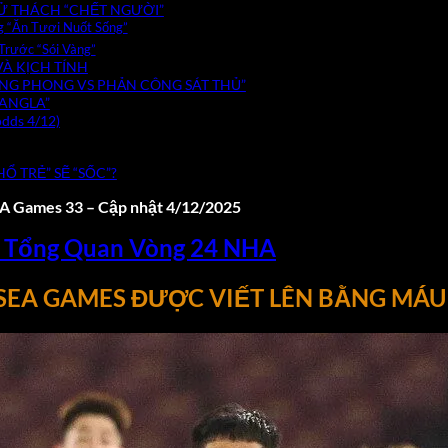
Ử THÁCH “CHẾT NGƯỜI”
g “Ăn Tươi Nuốt Sống”
Trước “Sói Vàng”
VÀ KỊCH TÍNH
ỒNG PHONG VS PHẢN CÔNG SÁT THỦ”
MANGLA”
dds 4/12)
Ổ TRẺ” SẼ “SỐC”?
EA Games 33 – Cập nhật 4/12/2025
 Tổng Quan Vòng 24 NHA
SỬ SEA GAMES ĐƯỢC VIẾT LÊN BẰNG MÁU