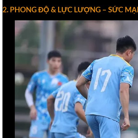
2. PHONG ĐỘ & LỰC LƯỢNG – SỨC M