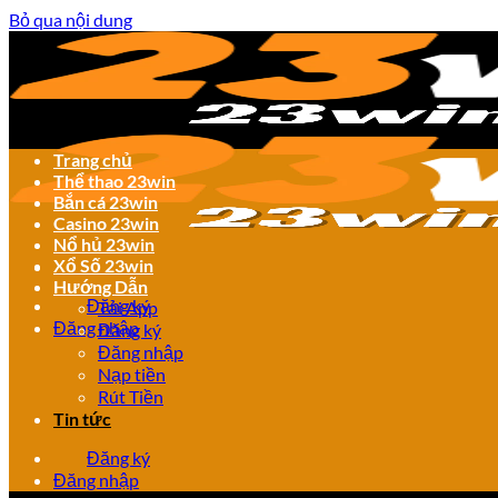
Bỏ qua nội dung
Trang chủ
Thể thao 23win
Bắn cá 23win
Casino 23win
Nổ hủ 23win
Xổ Số 23win
Hướng Dẫn
Đăng ký
Tải App
Đăng nhập
Đăng ký
Đăng nhập
Nạp tiền
Rút Tiền
Tin tức
Đăng ký
Đăng nhập