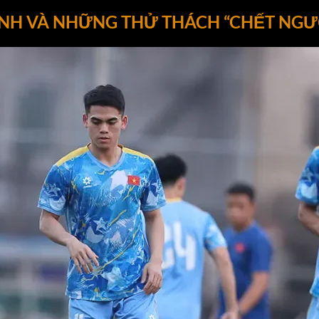
ẠNH VÀ NHỮNG THỬ THÁCH “CHẾT NGƯ