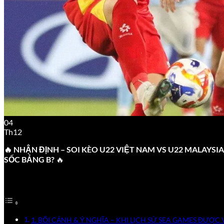
04
Th12
🔥 NHẬN ĐỊNH – SOI KÈO U22 VIỆT NAM VS U22 MALAYSI
SỐC BẢNG B?
🔥
Nội dung
1. BỐI CẢNH & Ý NGHĨA – KHI LỊCH SỬ SEA GAMES ĐƯỢC