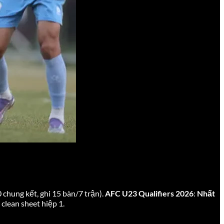
 chung kết, ghi 15 bàn/7 trận).
AFC U23 Qualifiers 2026
:
Nhất
clean sheet hiệp 1.