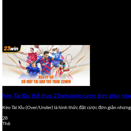
Kèo Tài Xỉu thể thao 23win món cược đơn giản nh
Kèo Tài Xỉu (Over/Under) là hình thức đặt cược đơn giản nhưng t
28
Th6