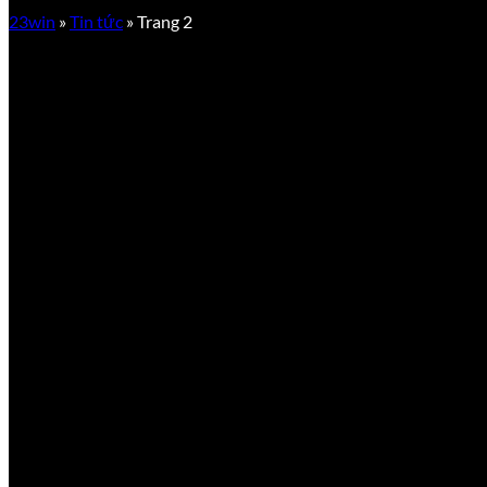
23win
»
Tin tức
»
Trang 2