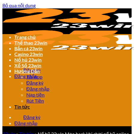
Bỏ qua nội dung
Trang chủ
Thể thao 23win
Bắn cá 23win
Casino 23win
Nổ hủ 23win
Xổ Số 23win
Đăng ký
Hướng Dẫn
Đăng nhập
Tải App
Đăng ký
Đăng nhập
Nạp tiền
Rút Tiền
Tin tức
Đăng ký
Đăng nhập
23win
»
Tin tức
»
Nổ hũ 23win Mẹo hack khi chơi nổ hũ online