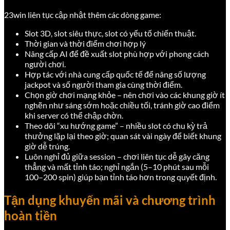
23win liên tục cập nhật thêm các dòng game:
Slot 3D, slot siêu thực, slot có yếu tố chiến thuật.
Thời gian và thời điểm chơi hợp lý
Nâng cấp AI để đề xuất slot phù hợp với phong cách
người chơi.
Hợp tác với nhà cung cấp quốc tế để nâng số lượng
jackpot và số người tham gia cùng thời điểm.
Chọn giờ chơi mạng khỏe – nên chơi vào các khung giờ ít
nghẽn như sáng sớm hoặc chiều tối, tránh giờ cao điểm
khi server có thể chập chờn.
Theo dõi “xu hướng game” – nhiều slot có chu kỳ trả
thưởng lặp lại theo giờ; quan sát vài ngày để biết khung
giờ dễ trúng.
Luôn nghỉ đủ giữa session – chơi liên tục dễ gây căng
thẳng và mất tỉnh táo; nghỉ ngắn (5–10 phút sau mỗi
100–200 spin) giúp bạn tỉnh táo hơn trong quyết định.
Tận dụng khuyến mãi và chương trình
hoàn tiền