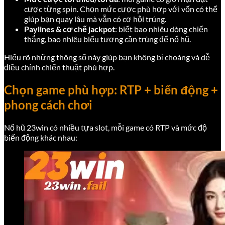
cược từng spin. Chọn mức cược phù hợp với vốn có thể
giúp bạn quay lâu mà vẫn có cơ hội trúng.
Paylines & cơ chế jackpot
: biết bao nhiêu dòng chiến
thắng, bao nhiêu biểu tượng cần trùng để nổ hũ.
Hiểu rõ những thông số này giúp bạn không bị choáng và dễ
điều chỉnh chiến thuật phù hợp.
Chọn game phù hợp: RTP + biến động +
phong cách chơi
Nổ hũ 23win có nhiều tựa slot, mỗi game có RTP và mức độ
biến động khác nhau: