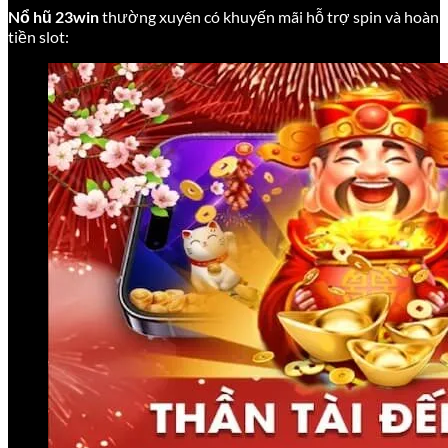
Nổ hũ 23win
thường xuyên có khuyến mãi hỗ trợ spin và hoàn
tiền slot: