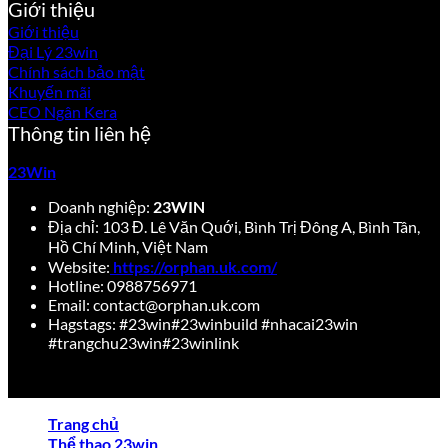
Giới thiệu
Giới thiệu
Đại Lý 23win
Chính sách bảo mật
Khuyến mãi
CEO Ngân Kera
Thông tin liên hệ
23Win
Doanh nghiệp:
23WIN
Địa chỉ: 103 Đ. Lê Văn Quới, Bình Trị Đông A, Bình Tân,
Hồ Chí Minh, Việt Nam
Website:
https://orphan.uk.com/
Hotline:
0988756971
Email:
contact@orphan.uk.com
Hagstags:
#23win#23winbuild #nhacai23win
#trangchu23win#23winlink
Trang chủ
Thể thao 23win