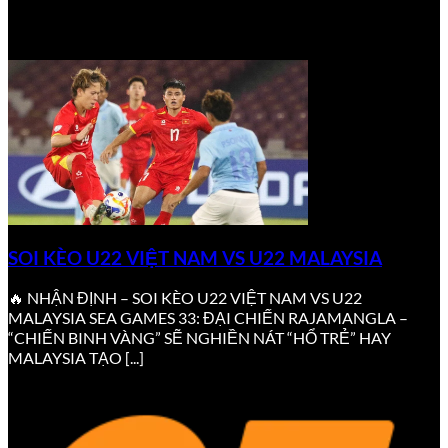
SOI KÈO U22 VIỆT NAM VS U22 MALAYSIA
🔥 NHẬN ĐỊNH – SOI KÈO U22 VIỆT NAM VS U22
MALAYSIA SEA GAMES 33: ĐẠI CHIẾN RAJAMANGLA –
“CHIẾN BINH VÀNG” SẼ NGHIỀN NÁT “HỔ TRẺ” HAY
MALAYSIA TẠO [...]